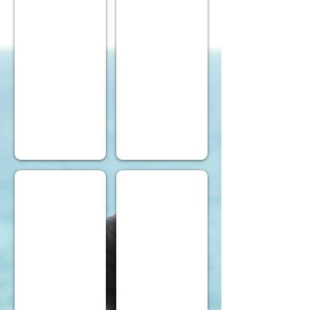
The Lake District
William Shakespeare
Los proveedores de la casa real...
Kingston's falling down telep