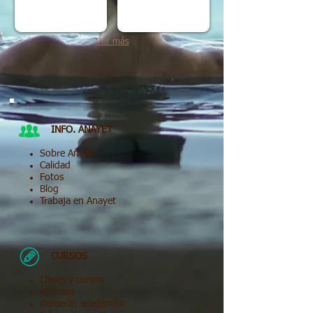
Ver más
INFO. ANAYET
Sobre Anayet
Calidad
Fotos
Blog
Trabaja en Anayet
CURSOS
Clases y cursos
Idiomas
Refuerzo académico