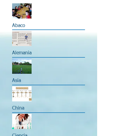
Abaco
Alemania
Asia
China