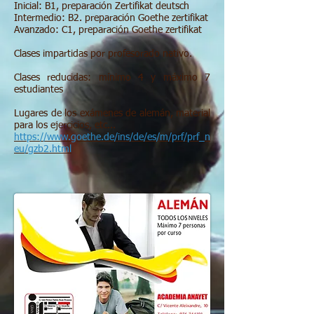
Inicial: B1, preparación Zertifikat deutsch
Intermedio: B2. preparación Goethe zertifikat
Avanzado: C1, preparación Goethe zertifikat
Clases impartidas por profesorado nativo.
Clases reducidas: mínimo 4 y máximo 7
estudiantes
Lugares de los exámenes de alemán, material
para los ejercicios, etc...
https://www.goethe.de/ins/de/es/m/prf/prf_n
eu/gzb2.html