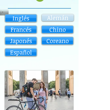
Alemán
Inglés
Francés
Chino
Japonés
Coreano
Español