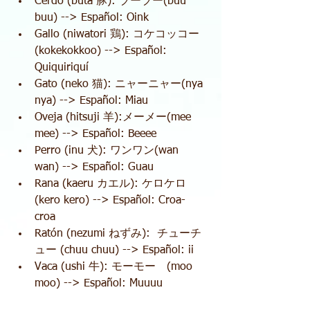
Cerdo (buta 豚): ブーブー(buu 
buu) --> Español: Oink  
Gallo (niwatori 鶏): コケコッコー
(kokekokkoo) --> Español: 
Quiquiriquí  
Gato (neko 猫): ニャーニャー(nya 
nya) --> Español: Miau  
Oveja (hitsuji 羊):メーメー(mee 
mee) --> Español: Beeee  
Perro (inu 犬): ワンワン(wan 
wan) --> Español: Guau  
Rana (kaeru カエル): ケロケロ
(kero kero) --> Español: Croa-
croa  
Ratón (nezumi ねずみ):  チューチ
ュー (chuu chuu) --> Español: ii   
Vaca (ushi 牛): モーモー　(moo 
moo) --> Español: Muuuu  