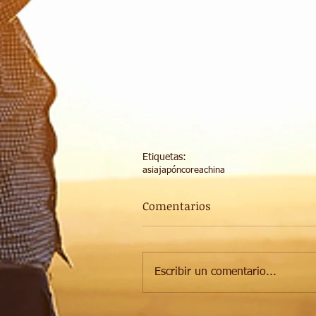
Etiquetas:
asia
japón
corea
china
Comentarios
Escribir un comentario...