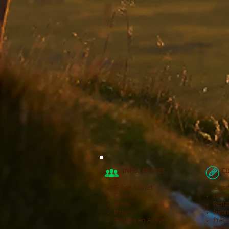
INFO. ANAYET
CU
Sobre Anayet
Clase
Calidad
Idio
Fotos
Refu
Blog
Infor
Trabaja en Anayet
Preci
Publi