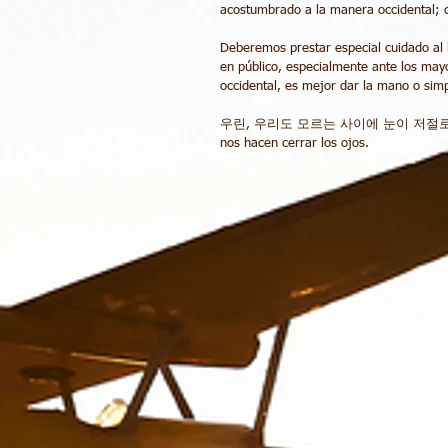
acostumbrado a la manera occidental; 
Deberemos prestar especial cuidado al 
en público, especialmente ante los may
occidental, es mejor dar la mano o simp
우린, 우리도 모르는 사이에 눈이 저절로 감기는 포
nos hacen cerrar los ojos.