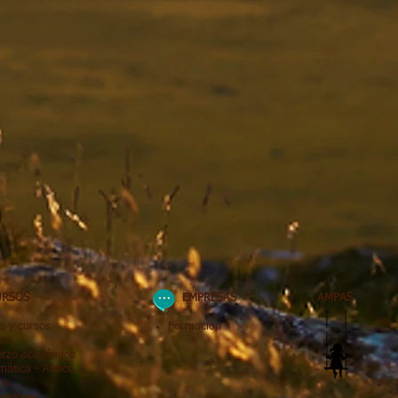
RSOS
EMPRESAS
AMPAS
s y cursos
Formación
mas
erzo académico
mática
- Abaco
os
caciones