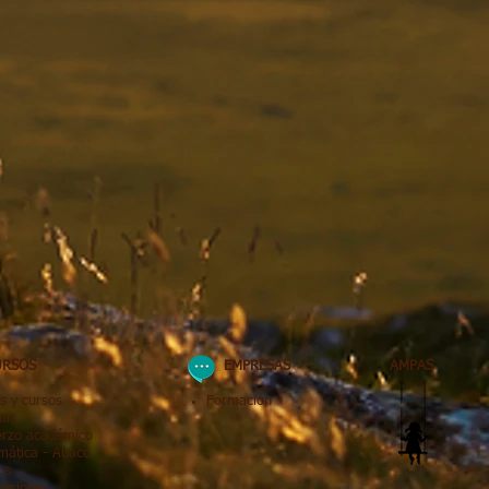
RSOS
EMPRESAS
AMPAS
s y cursos
Formación
mas
erzo académico
mática
- Abaco
os
caciones