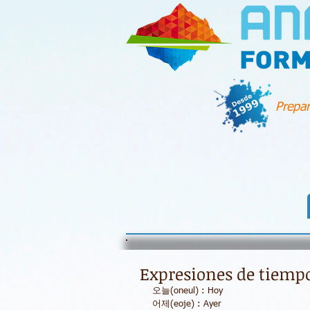
Prepar
Expresiones de tiemp
오늘(oneul) : Hoy
어제(eoje) : Ayer