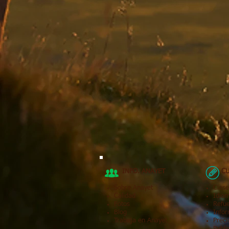
INFO. ANAYET
CU
Sobre Anayet
Clase
Calidad
Idio
Fotos
Refu
Blog
Infor
Trabaja en Anayet
Preci
Publi