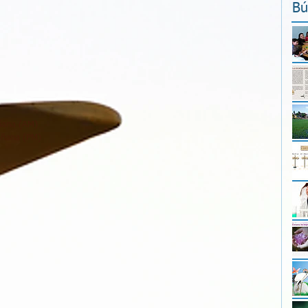
Bú
ñana (AM)
añana (PM)