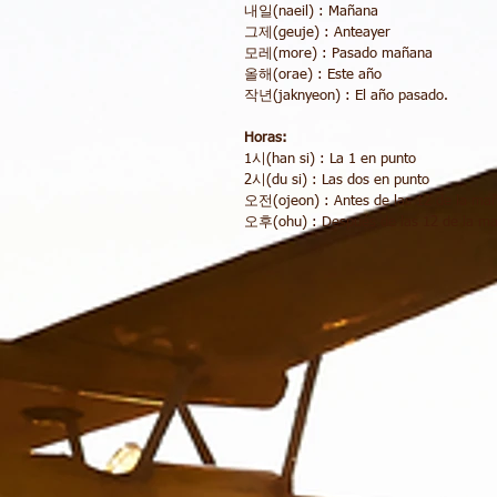
내일(naeil) : Mañana
그제(geuje) : Anteayer
모레(more) : Pasado mañana
올해(orae) : Este año
작년(jaknyeon) : El año pasado.
Horas:
1시(han si) : La 1 en punto
2시(du si) : Las dos en punto
오전(ojeon) : Antes de las 12 de la ma
오후(ohu) : Después de las 12 de la m