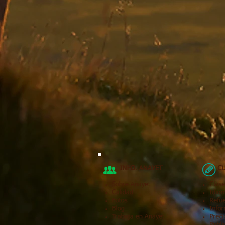
INFO. ANAYET
CU
Sobre Anayet
Clase
Calidad
Idio
Fotos
Refu
Blog
Infor
Trabaja en Anayet
Preci
Publi