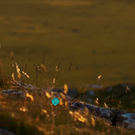
RSOS
EMPRESAS
AMPAS
s y cursos
Formación
mas
erzo académico
mática
- Abaco
os
caciones