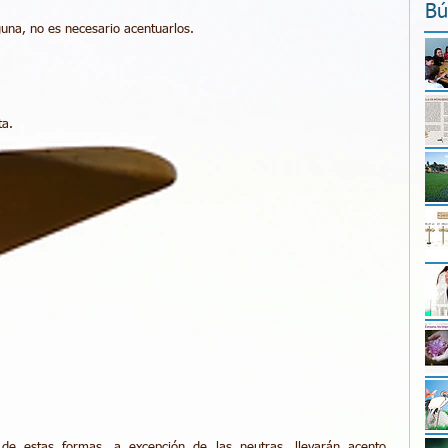
Bú
guna, no es necesario acentuarlos. 
a. 
de estas formas, a excepción de las neutras, llevarán acento 