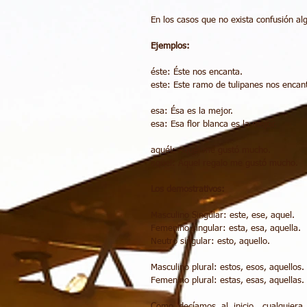
En los casos que no exista confusión al
Ejemplos:
éste: Éste nos encanta. 
este: Este ramo de tulipanes nos encant
esa: Ésa es la mejor. 
esa: Esa flor blanca es la mejor. 
aquél: Aquél me gustó mucho. 
aquel: Aquel regalo me gustó mucho. 
Los demostrativos:
Masculino Singular: este, ese, aquel. 
Femenino singular: esta, esa, aquella. 
Neutro singular: esto, aquello. 
Masculino plural: estos, esos, aquellos. 
Femenino plural: estas, esas, aquellas. 
Como decíamos al inicio, cualquiera 