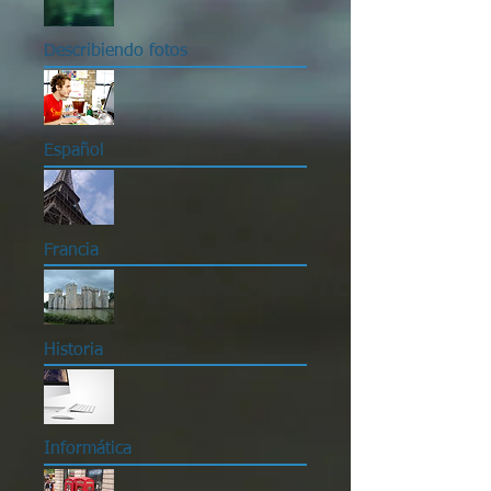
Describiendo fotos
Español
Francia
Historia
Informática