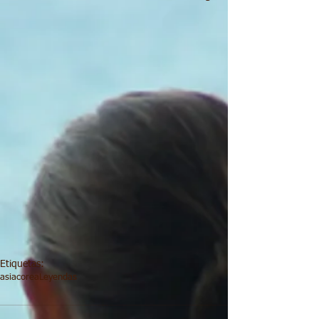
Etiquetas:
asia
corea
Leyendas