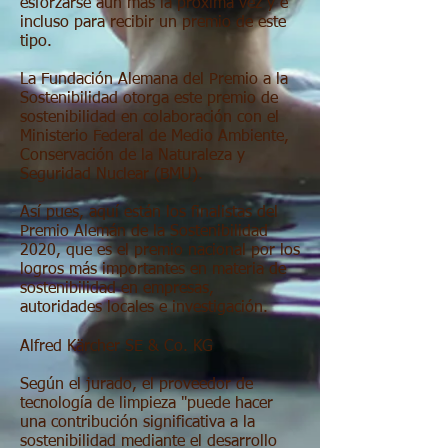
esforzarse aún más la próxima vez y e
incluso para recibir un premio de este
tipo.
La Fundación Alemana del Premio a la
Sostenibilidad otorga este premio de
sostenibilidad en colaboración con el
Ministerio Federal de Medio Ambiente,
Conservación de la Naturaleza y
Seguridad Nuclear (BMU).
Así pues, aquí están los finalistas del
Premio Alemán de la Sostenibilidad
2020, que es el premio nacional por los
logros más importantes en materia de
sostenibilidad en empresas,
autoridades locales e investigación.
Alfred Kärcher SE & Co. KG
Según el jurado, el proveedor de
tecnología de limpieza "puede hacer
una contribución significativa a la
sostenibilidad mediante el desarrollo