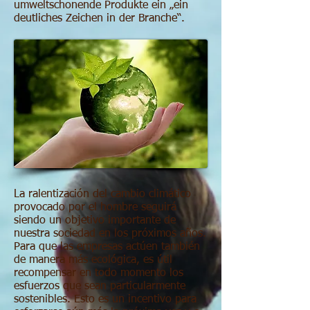
umweltschonende Produkte ein „ein
deutliches Zeichen in der Branche“.
La ralentización del cambio climático
provocado por el hombre seguirá
siendo un objetivo importante de
nuestra sociedad en los próximos años.
Para que las empresas actúen también
de manera más ecológica, es útil
recompensar en todo momento los
esfuerzos que sean particularmente
sostenibles. Esto es un incentivo para