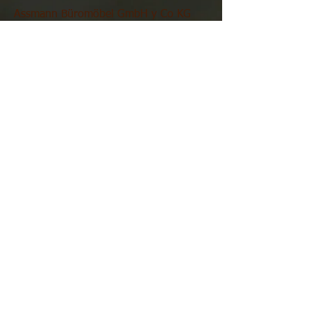
Assmann Büromöbel GmbH y Co KG
Al centrarse en la durabilidad y en los
productos respetuosos con el medio
ambiente, el fabricante de muebles está
estableciendo "una clara señal en esta
rama de la industria".
INFO. ANAYET
Sobre Anayet
Calidad
Fotos
Blog
Trabaja en Anayet
CURSOS
Clases y cursos
Idiomas