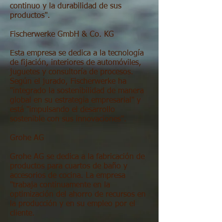
continuo y la durabilidad de sus
productos".
Fischerwerke GmbH & Co. KG
Esta empresa se dedica a la tecnología
de fijación, interiores de automóviles,
juguetes y consultoría de procesos.
Según el jurado, Fischerwerke ha
"integrado la sostenibilidad de manera
global en su estrategia empresarial" y
está "impulsando el desarrollo
sostenible con sus innovaciones".
Grohe AG
Grohe AG se dedica a la fabricación de
productos para cuartos de baño y
accesorios de cocina. La empresa
"trabaja continuamente en la
optimización del ahorro de recursos en
la producción y en su empleo por el
cliente.