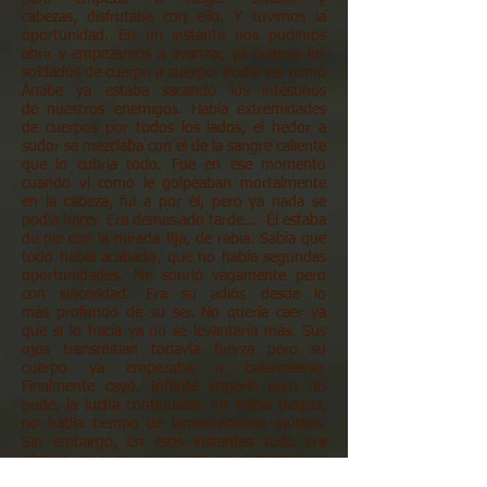
cabezas, disfrutaba con ello. Y tuvimos la
oportunidad. En un instante nos pudimos
abrir y empezamos a avanzar, ya éramos los
soldados de cuerpo a cuerpo. Podía ver como
Ánabe ya estaba sacando los intestinos
de nuestros enemigos. Había extremidades
de cuerpos por todos los lados, el hedor a
sudor se mezclaba con el de la sangre caliente
que lo cubría todo. Fue en ese momento
cuando ví como le golpeaban mortalmente
en la cabeza, fui a por él, pero ya nada se
podía hacer. Era demasiado tarde.... Él estaba
de pie con la mirada fija, de rabia. Sabía que
todo había acabado, que no había segundas
oportunidades. Me sonrió vagamente pero
con sinceridad. Era su adiós desde lo
más profundo de su ser. No quería caer ya
que si lo hacía ya no se levantaría más. Sus
ojos transmitían todavía fuerza pero su
cuerpo ya empezaba a balancearse.
Finalmente cayó. Intenté cogerle pero no
pude, la lucha continuaba, no había tregua,
no había tiempo de lamentaciones inútiles.
Sin embargo, en esos instantes todo era
silencio para mi, era como si el tiempo se
hubiese detenido. Mi mente sólo era para