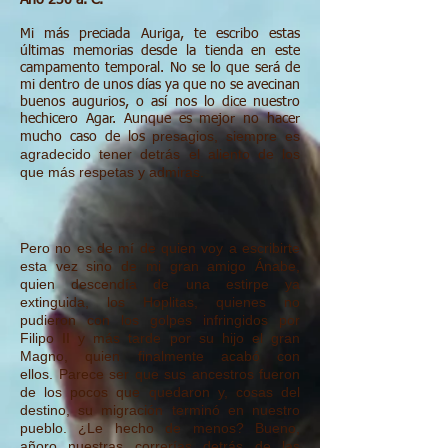
Año 230 a. C.
Mi más preciada Auriga, te escribo estas
últimas memorias desde la tienda en este
campamento temporal. No se lo que será de
mi dentro de unos días ya que no se avecinan
buenos augurios, o así nos lo dice nuestro
hechicero Agar. Aunque es mejor no hacer
presagios, siempre es
mucho caso de los
agradecido tener detrás el aliento de los
que más
respetas y admiras.
Pero no es de mí de quien voy a escribirte
esta vez sino de mi gran
amigo Ánabe,
quien descendía de una estirpe ya
extinguida, los Hoplitas,
quienes no
pudieron con los golpes infringidos por
Filipo II y más
tarde por su hijo el gran
Magno, quien finalmente acabó con
ellos.
Parece ser que sus ancestros fueron
de los pocos que quedaron y, cosas
del
destino, su migración terminó en nuestro
pueblo. ¿Le hecho de
menos? Bueno,
añoro nuestras correrías detrás de las