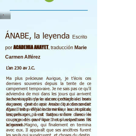
ÁNABE, la leyenda
Escrito
ACADEMIA ANAYET
por
, traducción
Marie
Carmen Alférez
L’an 230 av J.C.
Ma plus précieuse Aurigue, je t’écris ces
derniers souvenirs depuis la tente de ce
campement temporaire. Je ne sais pas ce qu’il
adviendra de moi dans les jours qui arrivent
sachant qu’il n’y a aucun présage de bons
Je ne vais pas parler de moi cette fois-ci mais
augures, c’est ce que nous dit notre sorcier
de mon grand ami Anabe qui descendait
Agar. Il est préférable de ne faire aucun cas de
d’une tribu déjà exterminée, les Hoplitas,
ces présages, il est toujours bon d’avoir le
lesquels ne purent lutter même avec les
courage de ceux que nous respectons et
coups portés par Filipo II et plus tard son fils
admirons.
le grand Magno, qui finalement en termina
avec eux. Il apparaît que ses ancêtres furent
les seuls qui survécurent, et choses du destin,