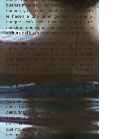
buenas mujeres y,
por que no, de las no tan
buenas, ya se sabe, muchos días de guerra
le
hacen a uno tener ganas de carne y,
aunque está bien usar las mujeres
de
nuestros enemigos vencidos, también se
disfruta del buen producto
de las tabernas.
En realidad hemos pasado toda nuestra vida
juntos. Jugando, peleando y protegiéndonos.
Pero los dos sabíamos que esto es temporal,
que nuestra vida vale más bien poco, todo es
cuestión de un simple mal movimiento.
Quizás el mío no esté tan lejano, Pérgamo
cada vez está mas cerca y sus defensores son
muy poderosos, sobre todo Átalo, valiente
hijo de su madre.
La batalla fue hace unos días. Como siempre,
todo empezó con los gritos e insultos de los
unos contra los otros. Al preferir luchar
ya que no aspiramos a nada
desnudos,
excepto a alcanzar la inmortalidad a través
de
la cercanía con nuestros dioses y, por
que no, a sentirnos héroes, podemos
hacer
gestos no muy educados a nuestros