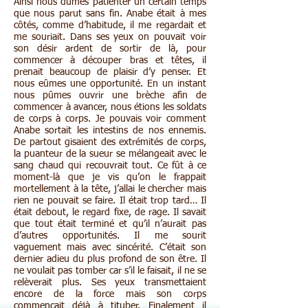
Ainsi nous dûmes patienter un certain temps
que nous parut sans fin. Anabe était à mes
côtés, comme d’habitude, il me regardait et
me souriait. Dans ses yeux on pouvait voir
son désir ardent de sortir de là, pour
commencer à découper bras et têtes, il
prenait beaucoup de plaisir d’y penser. Et
nous eûmes une opportunité. En un instant
nous pûmes ouvrir une brèche afin de
commencer à avancer, nous étions les soldats
de corps à corps. Je pouvais voir comment
Anabe sortait les intestins de nos ennemis.
De partout gisaient des extrémités de corps,
la puanteur de la sueur se mélangeait avec le
sang chaud qui recouvrait tout. Ce fût à ce
moment-là que je vis qu’on le frappait
mortellement à la tête, j’allai le chercher mais
rien ne pouvait se faire. Il était trop tard… Il
était debout, le regard fixe, de rage. Il savait
que tout était terminé et qu’il n’aurait pas
d’autres opportunités. Il me sourit
vaguement mais avec sincérité. C’était son
dernier adieu du plus profond de son être. Il
ne voulait pas tomber car s’il le faisait, il ne se
relèverait plus. Ses yeux transmettaient
encore de la force mais son corps
commençait déjà à tituber. Finalement il