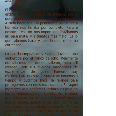
enemigos.
El cielo estaba cubierto y lloviznaba, lo había
estado haciendo todo el día anterior, por lo
que hacía que la tierra estuviese empapada.
A cada bocanada, un penetrante olor a tierra
húmeda nos llenaba por completo. Pero a
nosotros eso no nos importaba. Estábamos
allí para matar y a cuantos más mejor. Es lo
que sabemos hacer y para lo que se nos ha
entrenado.
La batalla empezó muy rápido. Tuvimos una
embestida por el flanco derecho. Realmente
no sabemos de donde salieron, pero allí
estaban, con sus cuerpos manchados de
excrementos de buey. Fueron muy
rápidos. Para nuestra fortuna reaccionamos a
tiempo y pudimos hacer la falange para
protegernos con nuestros escudos. En aquel
momento sólo podíamos rechazarlos pero no
luchar, hubiese sido un suicidio. Así, tuvimos
que aguantar un tiempo que parecía nunca
acabar. Ánabe estaba a mi lado, como de
costumbre, él me miraba y sonreía. En sus
ojos se podían ver sus ansias de salir de allí
para empezar a rasgar brazos y