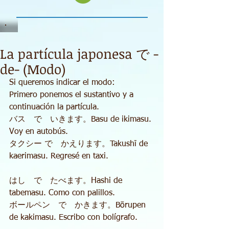
La partícula japonesa で -
de- (Modo)
Si queremos indicar el modo: 
Primero ponemos el sustantivo y a 
continuación la partícula. 
バス　で　いきます。Basu de ikimasu. 
Voy en autobús. 
タクシー で　かえります。Takushī de 
kaerimasu. Regresé en taxi. 
はし　で　たべます。Hashi de 
tabemasu. Como con palillos. 
ボールペン　で　かきます。Bōrupen 
de kakimasu. Escribo con bolígrafo. 