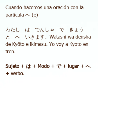
Cuando hacemos una oración con la 
partícula へ (e) 
わたし　は　でんしゃ　で　きょう
と　へ　いきます。Watashi wa densha 
de Kyōto e ikimasu. Yo voy a Kyoto en 
tren. 
Sujeto + は + Modo + で + lugar + へ 
+ verbo.