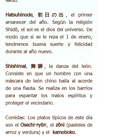
salud. 
Hatsuhinode
, 
初日の出
, el primer 
amanecer del año. Según la religión 
Shidō, el sol es el dios del universo. De 
modo que si se le reza el 1 de enero, 
tendremos buena suerte y felicidad 
durante al año nuevo. 
Shishimai
, 
舞獅
, la danza del león. 
Consiste en que un hombre con una 
máscara de león chino baila al acorde 
de una flauta. Se realiza en los barrios 
para espantar los malos espíritus y 
proteger el vecindario. 
Comidas: Los platos típicos de este día 
son el 
Osechi-ryōr
i, el 
zōni 
(pasteles de 
arroz y verdura) y el  
kamoboko
. 