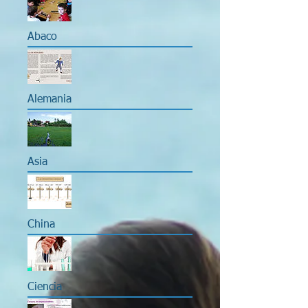
Abaco
Alemania
Asia
China
Ciencia